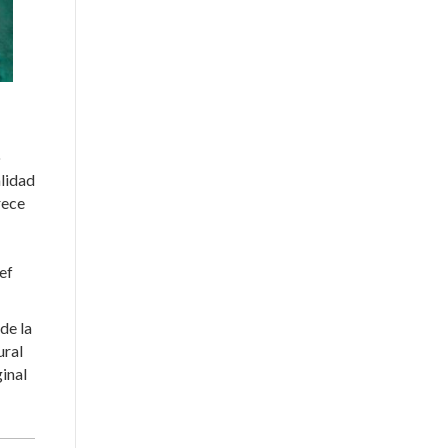
o
lidad
rece
ef
de la
ural
ginal