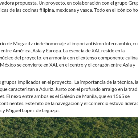
ovadora propuesta. Un proyecto, en colaboración con el grupo Gru
as de las cocinas filipina, mexicana y vasca. Todo en el icónico ho
rio de Mugaritz rinde homenaje al importantísimo intercambio, cu
a entre América, Asia y Europa. La esencia de XAL reside en la
núcleo del proyecto, en armonía con el extenso componente culina
”México se convierte en XAL en el centro y el corazón entre Asia y
s grupos implicados en el proyecto. La importancia de la técnica, l
a que caracterizan a Aduriz. Junto con el profundo arraigo en la trad
et. El nexo entre ambos es el Galeón de Manila, que en 1565 se
 continentes. Este hito de la navegación y el comercio estuvo lidera
 y Miguel López de Legazpi.