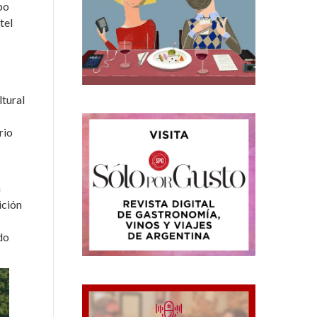
po
tel
ltural
rio
a
ición
do