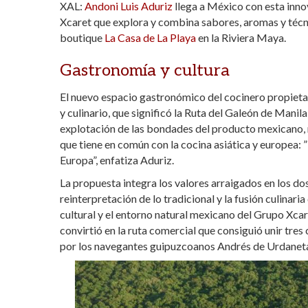
XAL:
Andoni Luis Aduriz
llega a México con esta inn
at
e
itt
m
Xcaret que explora y combina sabores, aromas y técnic
s
b
er
p
boutique
La Casa de La Playa
en la Riviera Maya.
A
o
ar
Gastronomía y cultura
p
o
ti
El nuevo espacio gastronómico del cocinero propieta
p
k
r
y culinario, que significó la Ruta del Galeón de Manil
explotación de las bondades del producto mexicano, 
que tiene en común con la cocina asiática y europea: 
Europa”, enfatiza Aduriz.
La propuesta integra los valores arraigados en los do
reinterpretación de lo tradicional y la fusión culinari
cultural y el entorno natural mexicano del Grupo Xcar
convirtió en la ruta comercial que consiguió unir tres
por los navegantes guipuzcoanos Andrés de Urdaneta