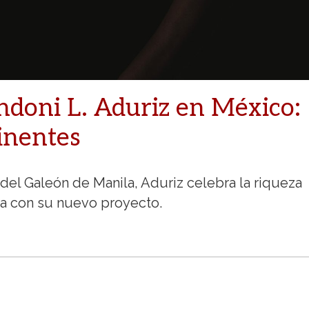
ndoni L. Aduriz en México:
tinentes
l del Galeón de Manila, Aduriz celebra la riqueza
aña con su nuevo proyecto.