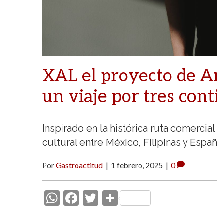
XAL el proyecto de A
un viaje por tres con
Inspirado en la histórica ruta comercia
cultural entre México, Filipinas y Esp
Por
Gastroactitud
|
1 febrero, 2025
|
0
W
F
T
C
h
ac
w
o