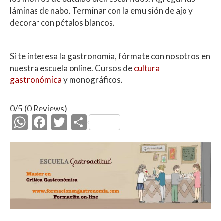
láminas de nabo. Terminar con la emulsión de ajo y
decorar con pétalos blancos.
Si te interesa la gastronomía, fórmate con nosotros en
nuestra escuela online. Cursos de
cultura
gastronómica
y monográficos.
0/5
(0 Reviews)
W
F
T
C
h
ac
w
o
at
e
itt
m
s
b
er
p
A
o
ar
p
o
ti
p
k
r