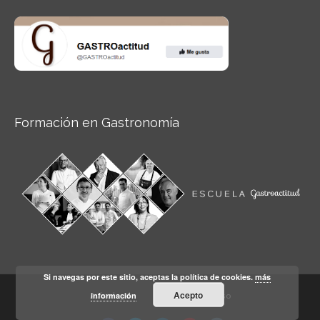
Formación en Gastronomía
Si navegas por este sitio, aceptas la política de cookies.
más
Acepto
información
Aviso legal
Condiciones de Uso