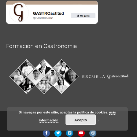
Formación en Gastronomía
Si navegas por este sitio, aceptas la política de cookies.
más
Acepto
información
Aviso legal
Condiciones de Uso
Facebook
Twitter
Linkedin
Youtube
Instagram