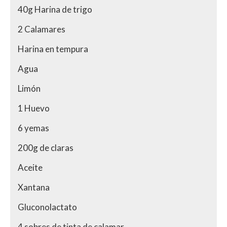
40g Harina de trigo
2 Calamares
Harina en tempura
Agua
Limón
1 Huevo
6 yemas
200g de claras
Aceite
Xantana
Gluconolactato
4 sobres de tinta de calamar