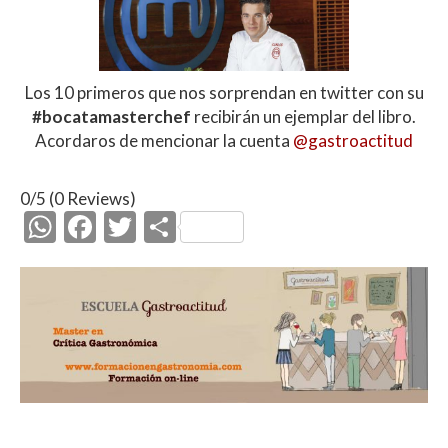
Los 10 primeros que nos sorprendan en twitter con su
#bocatamasterchef
recibirán un ejemplar del libro.
Acordaros de mencionar la cuenta
@gastroactitud
0/5
(0 Reviews)
W
F
T
C
h
ac
w
o
at
e
itt
m
s
b
er
p
A
o
ar
p
o
ti
p
k
r