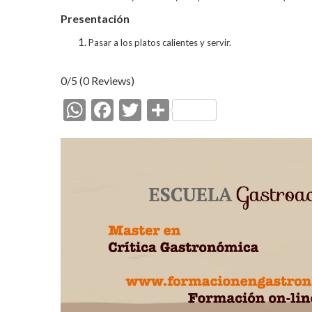
Presentación
Pasar a los platos calientes y servir.
0/5
(0 Reviews)
W
F
T
C
h
ac
w
o
at
e
itt
m
s
b
er
p
A
o
ar
p
o
ti
p
k
r