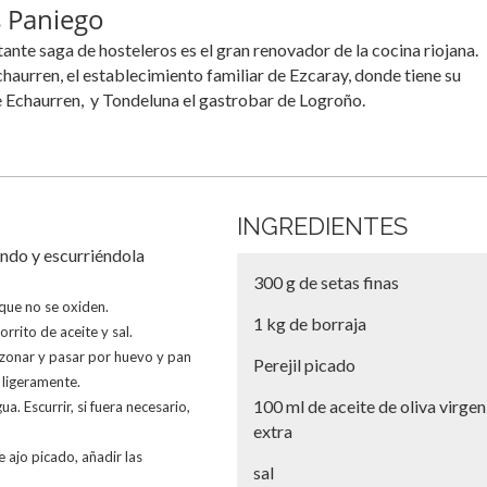
s Paniego
nte saga de hosteleros es el gran renovador de la cocina riojana.
chaurren, el establecimiento familiar de Ezcaray, donde tiene su
de Echaurren, y Tondeluna el gastrobar de Logroño.
INGREDIENTES
endo y escurriéndola
300 g de setas finas
 que no se oxiden.
1 kg de borraja
rrito de aceite y sal.
 Sazonar y pasar por huevo y pan
Perejil picado
n ligeramente.
100 ml de aceite de oliva virgen
a. Escurrir, si fuera necesario,
extra
 ajo picado, añadir las
sal