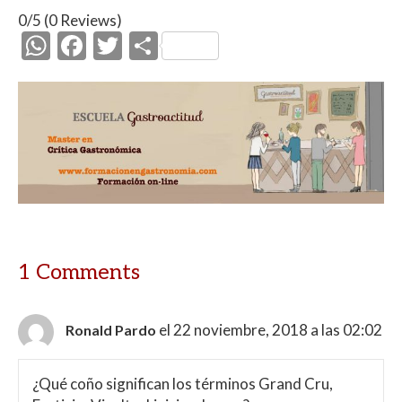
0/5
(0 Reviews)
W
F
T
C
h
ac
w
o
at
e
itt
m
s
b
er
p
A
o
ar
p
o
ti
p
k
r
1 Comments
el 22 noviembre, 2018 a las 02:02
Ronald Pardo
¿Qué coño significan los términos Grand Cru,