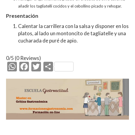
añadir los tagliatelli cocidos y el cebollino picado y rehogar.
Presentación
Calentar la carrillera con la salsa y disponer en los
platos, al lado un montoncito de tagliatelle y una
cucharada de puré de apio.
0/5
(0 Reviews)
W
F
T
C
h
ac
w
o
at
e
itt
m
s
b
er
p
A
o
ar
p
o
ti
p
k
r