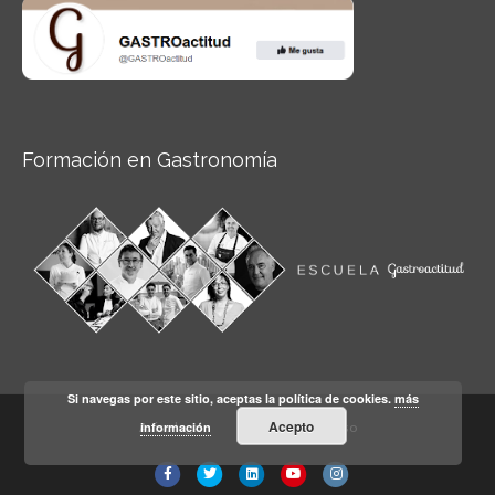
Formación en Gastronomía
Si navegas por este sitio, aceptas la política de cookies.
más
Acepto
información
Aviso legal
Condiciones de Uso
Facebook
Twitter
Linkedin
Youtube
Instagram