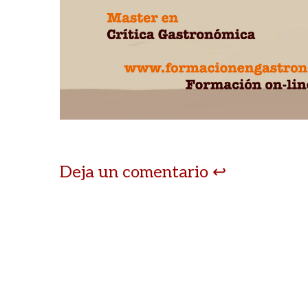
p
o
ti
p
k
r
Deja un comentario