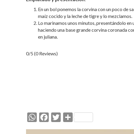
En un bol ponemos la corvina con un poco de sal, 
maíz cocido y la leche de tigre y lo mezclamos.
Lo marinamos unos minutos, presentándolo en un
haciendo una base grande corvina coronada co
en juliana.
0/5
(0 Reviews)
W
F
T
C
h
ac
w
o