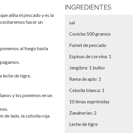
INGREDIENTES
que aliña el pescado y es la
necesitaremos hacer un
sal
Ceviche 500 gramos
Fumet de pescado
o ponemos al fuego hasta
Espinas de corvina: 1
 apagamos.
Jengibre: 1 bulbo
 leche de tigre.
Rama de apio: 1
Cebolla blanca: 1
ianos y los ponemos en un
10 limas exprimidas
mos.
Zanahorias: 2
 de lado, la cebolla roja
Leche de tigre