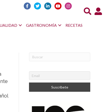
Acceso us
UALIDAD
GASTRONOMÍA
RECETAS
a
ante
añol