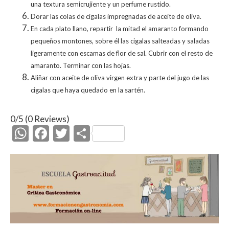
una textura semicrujiente y un perfume rustido.
Dorar las colas de cigalas impregnadas de aceite de oliva.
En cada plato llano, repartir la mitad el amaranto formando
pequeños montones, sobre él las cigalas salteadas y saladas
ligeramente con escamas de flor de sal. Cubrir con el resto de
amaranto. Terminar con las hojas.
Aliñar con aceite de oliva virgen extra y parte del jugo de las
cigalas que haya quedado en la sartén.
0/5
(0 Reviews)
W
F
T
C
h
ac
w
o
at
e
itt
m
s
b
er
p
A
o
ar
p
o
ti