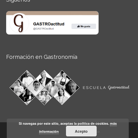
Formación en Gastronomía
Si navegas por este sitio, aceptas la política de cookies.
más
Acepto
información
Aviso legal
Condiciones de Uso