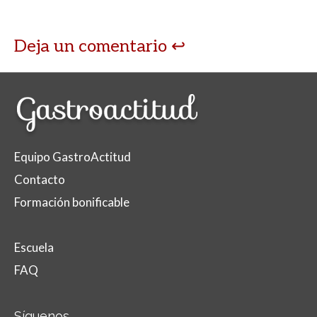
p
k
r
Deja un comentario
Equipo GastroActitud
Contacto
Formación bonificable
Escuela
FAQ
Síguenos