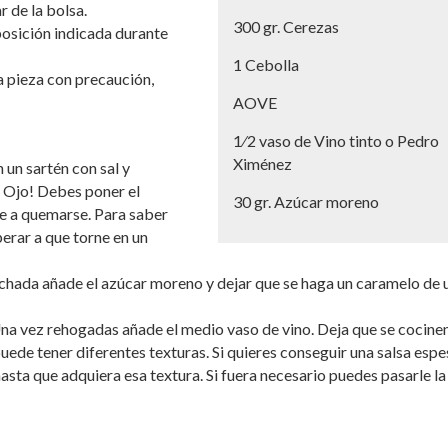
 de la bolsa.
300 gr. Cerezas
 posición indicada durante
1 Cebolla
la pieza con precaución,
AOVE
1⁄2 vaso de Vino tinto o Pedro
Ximénez
 un sartén con sal y
a. Ojo! Debes poner el
30 gr. Azúcar moreno
ue a quemarse. Para saber
erar a que torne en un
hada añade el azúcar moreno y dejar que se haga un caramelo de 
a. Una vez rehogadas añade el medio vaso de vino. Deja que se cocine
uede tener diferentes texturas. Si quieres conseguir una salsa espe
asta que adquiera esa textura. Si fuera necesario puedes pasarle la