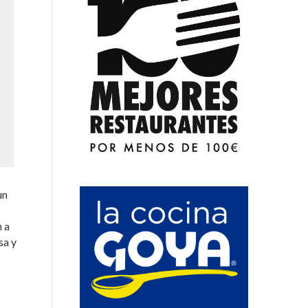
un
n a
sa y