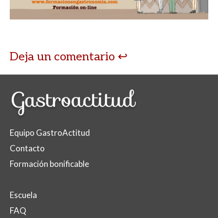
p
o
ti
p
k
r
Deja un comentario
Equipo GastroActitud
Contacto
Formación bonificable
Escuela
FAQ