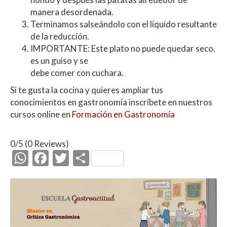
manera desordenada.
Terminamos salseándolo con el liquido resultante
de la reducción.
IMPORTANTE: Este plato no puede quedar seco,
es un guiso y se
debe comer con cuchara.
Si te gusta la cocina y quieres ampliar tus
conocimientos en gastronomía inscríbete en nuestros
cursos online en
Formación en Gastronomía
0/5
(0 Reviews)
W
F
T
C
h
ac
w
o
at
e
itt
m
s
b
er
p
A
o
ar