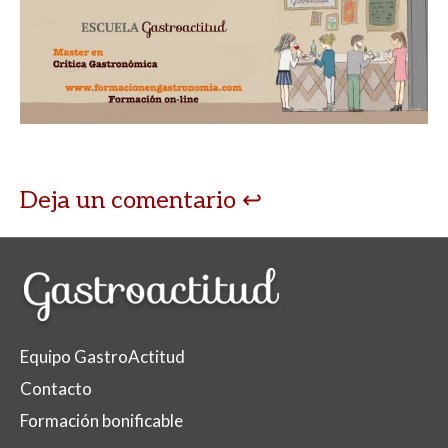
at
e
itt
m
s
b
er
p
A
o
ar
p
o
ti
p
k
r
Deja un comentario
Equipo GastroActitud
Contacto
Formación bonificable