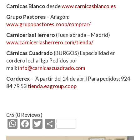
Carnicas Blanco
desde
www.carnicasblanco.es
Grupo Pastores
– Aragón:
www.grupopastores.coop/comprar/
Carnicerías Herrero
(Fuenlabrada – Madrid)
www.carniceriasherrero.com/tienda/
Cárnicas Cuadrado
(BURGOS) Especialidad en
cordero lechal Igp Pedidos por
mail:
info@carnicascuadrado.com
Corderex
– A partir del 14 de abril Para pedidos: 924
84 79 53
tienda.eagroup.coop
0/5
(0 Reviews)
W
F
T
C
h
ac
w
o