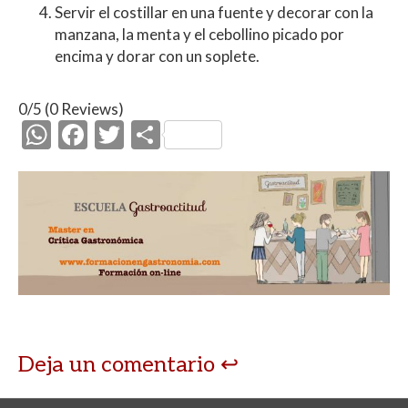
Servir el costillar en una fuente y decorar con la
manzana, la menta y el cebollino picado por
encima y dorar con un soplete.
0/5
(0 Reviews)
W
F
T
C
h
ac
w
o
at
e
itt
m
s
b
er
p
A
o
ar
p
o
ti
p
k
r
Deja un comentario