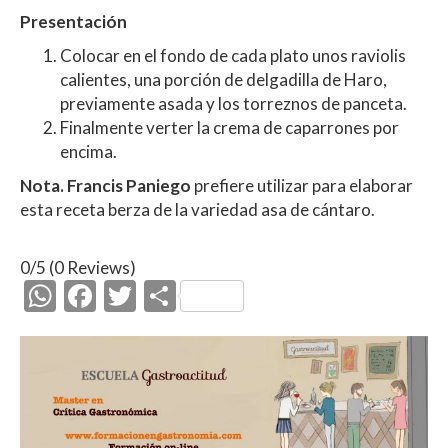
Presentación
Colocar en el fondo de cada plato unos raviolis
calientes, una porción de delgadilla de Haro,
previamente asada y los torreznos de panceta.
Finalmente verter la crema de caparrones por
encima.
Nota.
Francis Paniego
prefiere utilizar para elaborar
esta receta berza de la variedad asa de cántaro.
0/5
(0 Reviews)
W
F
T
C
h
ac
w
o
at
e
itt
m
s
b
er
p
A
o
ar