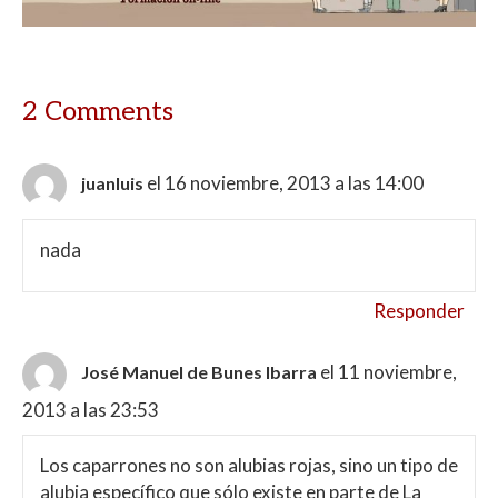
p
o
ti
p
k
r
2 Comments
el 16 noviembre, 2013 a las 14:00
juanluis
nada
Responder
el 11 noviembre,
José Manuel de Bunes Ibarra
2013 a las 23:53
Los caparrones no son alubias rojas, sino un tipo de
alubia específico que sólo existe en parte de La