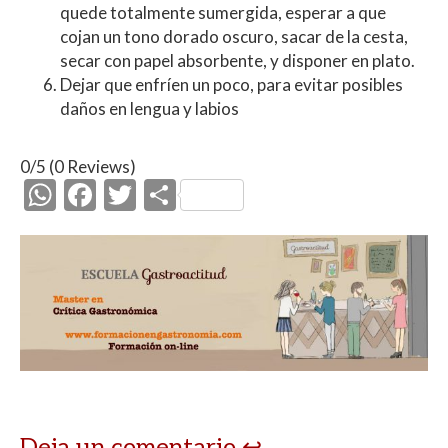
quede totalmente sumergida, esperar a que
cojan un tono dorado oscuro, sacar de la cesta,
secar con papel absorbente, y disponer en plato.
Dejar que enfríen un poco, para evitar posibles
daños en lengua y labios
0/5
(0 Reviews)
W
F
T
C
h
ac
w
o
at
e
itt
m
s
b
er
p
A
o
ar
p
o
ti
p
k
r
Deja un comentario