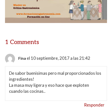
s
b
er
p
A
o
ar
p
o
ti
p
k
r
1 Comments
el 10 septiembre, 2017 a las 21:42
Fina
De sabor buenisimas pero mal proporcionados los
ingredientes!
La masa muy ligera y eso hace que exploten
cuando las cocinas..
Responder