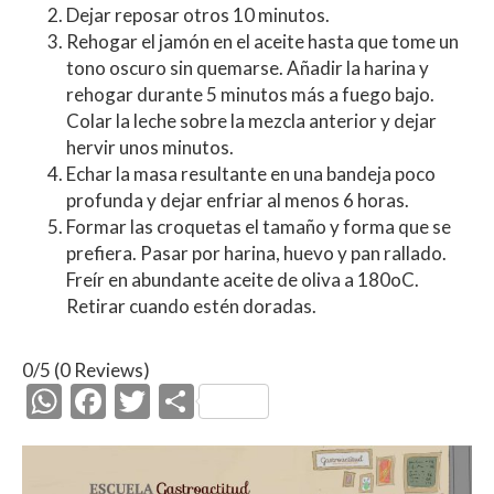
Dejar reposar otros 10 minutos.
Rehogar el jamón en el aceite hasta que tome un
tono oscuro sin quemarse. Añadir la harina y
rehogar durante 5 minutos más a fuego bajo.
Colar la leche sobre la mezcla anterior y dejar
hervir unos minutos.
Echar la masa resultante en una bandeja poco
profunda y dejar enfriar al menos 6 horas.
Formar las croquetas el tamaño y forma que se
prefiera. Pasar por harina, huevo y pan rallado.
Freír en abundante aceite de oliva a 180oC.
Retirar cuando estén doradas.
0/5
(0 Reviews)
W
F
T
C
h
ac
w
o
at
e
itt
m