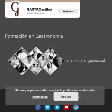
Formación en Gastronomía
Si navegas por este sitio, aceptas la política de cookies.
más
Acepto
información
Aviso legal
Condiciones de Uso
Facebook
Twitter
Linkedin
Youtube
Instagram