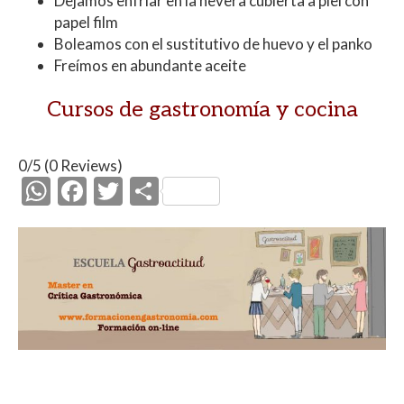
Dejamos enfriar en la nevera cubierta a piel con
papel film
Boleamos con el sustitutivo de huevo y el panko
Freímos en abundante aceite
Cursos de gastronomía y cocina
0/5
(0 Reviews)
W
F
T
C
h
ac
w
o
at
e
itt
m
s
b
er
p
A
o
ar
p
o
ti
p
k
r