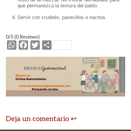
que permanezca la textura del palito.
Servir con crudités, panecillos o nachos.
0/5
(0 Reviews)
W
F
T
C
h
ac
w
o
at
e
itt
m
s
b
er
p
A
o
ar
p
o
ti
p
k
r
Deja un comentario