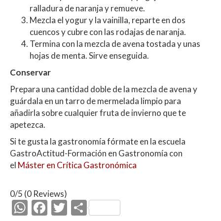
ralladura de naranja y remueve.
Mezcla el yogur y la vainilla, reparte en dos
cuencos y cubre con las rodajas de naranja.
Termina con la mezcla de avena tostada y unas
hojas de menta. Sirve enseguida.
Conservar
Prepara una cantidad doble de la mezcla de avena y
guárdala en un tarro de mermelada limpio para
añadirla sobre cualquier fruta de invierno que te
apetezca.
Si te gusta la gastronomía fórmate en la escuela
GastroActitud-Formación en Gastronomía con
el
Máster en Crítica Gastronómica
0/5
(0 Reviews)
W
F
T
C