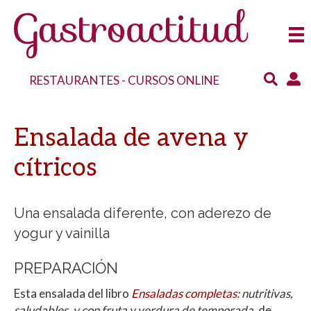
RESTAURANTES
-
CURSOS ONLINE
Ensalada de avena y
cítricos
Una ensalada diferente, con aderezo de
yogur y vainilla
PREPARACIÓN
Esta ensalada del libro
Ensaladas completas:
nutritivas,
saludables, y con fruta y verdura de temporada
, de