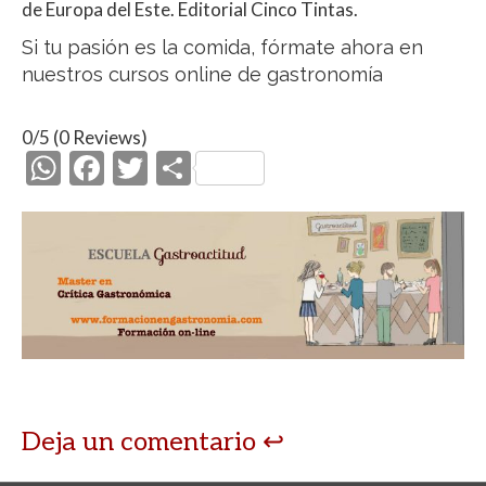
de Europa del Este. Editorial Cinco Tintas.
Si tu pasión es la comida, fórmate ahora en
nuestros
cursos online de gastronomía
0/5
(0 Reviews)
W
F
T
C
h
ac
w
o
at
e
itt
m
s
b
er
p
A
o
ar
p
o
ti
p
k
r
Deja un comentario