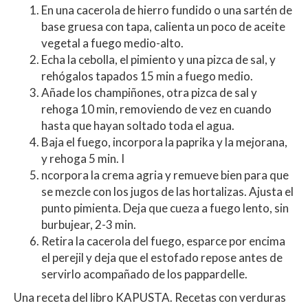
En una cacerola de hierro fundido o una sartén de
base gruesa con tapa, calienta un poco de aceite
vegetal a fuego medio-alto.
Echa la cebolla, el pimiento y una pizca de sal, y
rehógalos tapados 15 min a fuego medio.
Añade los champiñones, otra pizca de sal y
rehoga 10 min, removiendo de vez en cuando
hasta que hayan soltado toda el agua.
Baja el fuego, incorpora la paprika y la mejorana,
y rehoga 5 min. I
ncorpora la crema agria y remueve bien para que
se mezcle con los jugos de las hortalizas. Ajusta el
punto pimienta. Deja que cueza a fuego lento, sin
burbujear, 2-3 min.
Retira la cacerola del fuego, esparce por encima
el perejil y deja que el estofado repose antes de
servirlo acompañado de los pappardelle.
Una receta del libro KAPUSTA. Recetas con verduras