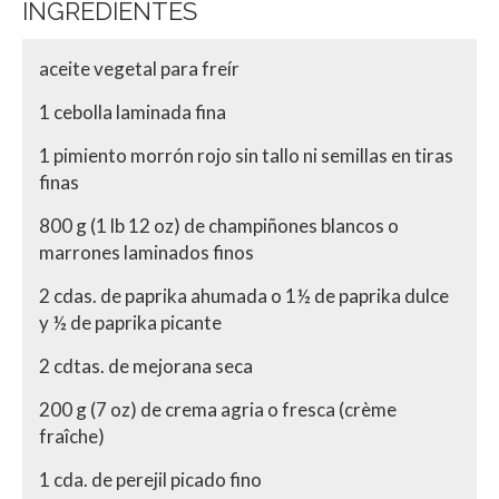
INGREDIENTES
aceite vegetal para freír
1 cebolla laminada fina
1 pimiento morrón rojo sin tallo ni semillas en tiras
finas
800 g (1 lb 12 oz) de champiñones blancos o
marrones laminados finos
2 cdas. de paprika ahumada o 1½ de paprika dulce
y ½ de paprika picante
2 cdtas. de mejorana seca
200 g (7 oz) de crema agria o fresca (crème
fraîche)
1 cda. de perejil picado fino