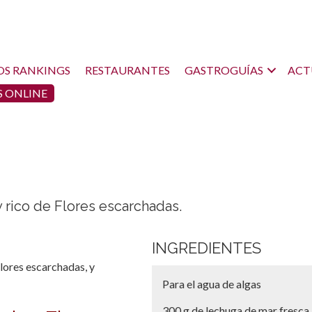
OS RANKINGS
RESTAURANTES
GASTROGUÍAS
ACT
 ONLINE
y rico de Flores escarchadas.
INGREDIENTES
lores escarchadas, y
Para el agua de algas
300 g de lechuga de mar fresca