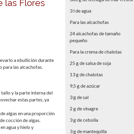
 las Flores
3 l de agua
Para las alcachofas
24 alcachofas de tamaño
pequeño
Para la crema de chalotas
llevarlo a ebullición durante
25 g de salsa de soja
o para las alcachofas.
13 g de chalotas
9,5 g de azúcar
allo y la parte interna del
3 g de sal
rovechar estas partes, ya
2 g de vinagre
a de algas en una proporción
3 g de cebolla
de cocción de algas.
en agua y hielo y
3 g de mantequilla