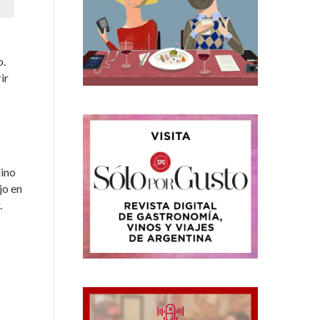
o.
ir
lino
jo en
.