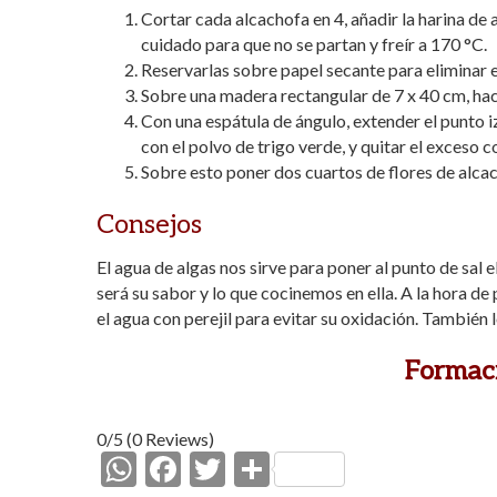
Cortar cada alcachofa en 4, añadir la harina de 
cuidado para que no se partan y freír a 170 °C.
Reservarlas sobre papel secante para eliminar e
Sobre una madera rectangular de 7 x 40 cm, hace
Con una espátula de ángulo, extender el punto iz
con el polvo de trigo verde, y quitar el exceso 
Sobre esto poner dos cuartos de flores de alcach
Consejos
El agua de algas nos sirve para poner al punto de sal
será su sabor y lo que cocinemos en ella. A la hora de
el agua con perejil para evitar su oxidación. También l
Formac
0/5
(0 Reviews)
W
F
T
C