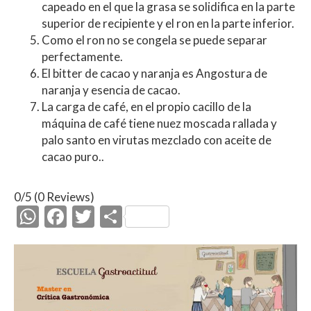
capeado en el que la grasa se solidifica en la parte
superior de recipiente y el ron en la parte inferior.
Como el ron no se congela se puede separar
perfectamente.
El bitter de cacao y naranja es Angostura de
naranja y esencia de cacao.
La carga de café, en el propio cacillo de la
máquina de café tiene nuez moscada rallada y
palo santo en virutas mezclado con aceite de
cacao puro..
0/5
(0 Reviews)
W
F
T
C
h
ac
w
o
at
e
itt
m
s
b
er
p
A
o
ar