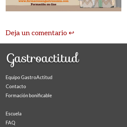
p
o
ti
p
k
r
Deja un comentario
Equipo GastroActitud
Contacto
Formación bonificable
Escuela
FAQ