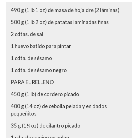
490 g (1 lb 1 oz) de masa de hojaldre (2 láminas)
500 g (1 lb 2 oz) de patatas laminadas finas
2 cdtas. de sal
1 huevo batido para pintar
1 cdta. de sésamo
1 cdta. de sésamo negro
PARA EL RELLENO
450 g (1 lb) de cordero picado
400 g (14 oz) de cebolla pelada y en dados
pequeñitos
35 g (1¼ oz) de cilantro picado
1 cda. de comino en polvo