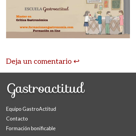
at
e
itt
m
s
b
er
p
A
o
ar
p
o
ti
p
k
r
Deja un comentario
Equipo GastroActitud
Contacto
Formación bonificable