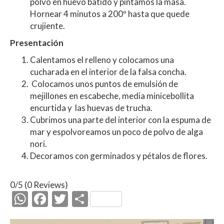
polvo en huevo batido y pintamos la masa.
Hornear 4 minutos a 200º hasta que quede
crujiente.
Presentación
Calentamos el relleno y colocamos una
cucharada en el interior de la falsa concha.
Colocamos unos puntos de emulsión de
mejillones en escabeche, media minicebollita
encurtida y las huevas de trucha.
Cubrimos una parte del interior con la espuma de
mar y espolvoreamos un poco de polvo de alga
nori.
Decoramos con germinados y pétalos de flores.
0/5
(0 Reviews)
W
F
T
C
h
ac
w
o