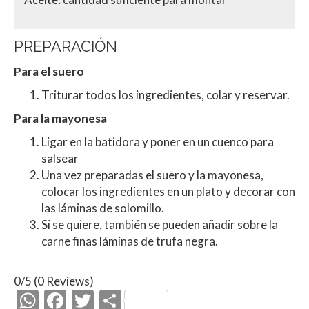
PREPARACIÓN
Para el suero
Triturar todos los ingredientes, colar y reservar.
Para la mayonesa
Ligar en la batidora y poner en un cuenco para
salsear
Una vez preparadas el suero y la mayonesa,
colocar los ingredientes en un plato y decorar con
las láminas de solomillo.
Si se quiere, también se pueden añadir sobre la
carne finas láminas de trufa negra.
0/5
(0 Reviews)
W
F
T
C