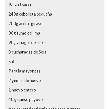
Para el suero
240g cebolleta pequeña
200g aceite girasol
80g zumo de lima
90g vinagre de arroz
3 cucharadas de Soja
Sal
Para la mayonesa
2 yemas de huevo
1 huevo entero
40 g queso payoyo
Aceite: cantidad suficiente para montar