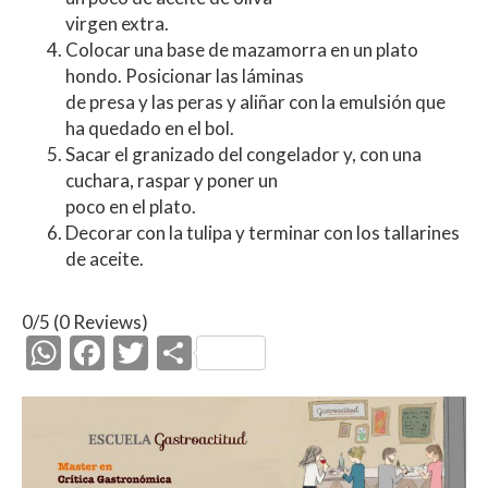
virgen extra.
Colocar una base de mazamorra en un plato
hondo. Posicionar las láminas
de presa y las peras y aliñar con la emulsión que
ha quedado en el bol.
Sacar el granizado del congelador y, con una
cuchara, raspar y poner un
poco en el plato.
Decorar con la tulipa y terminar con los tallarines
de aceite.
0/5
(0 Reviews)
W
F
T
C
h
ac
w
o
at
e
itt
m
s
b
er
p