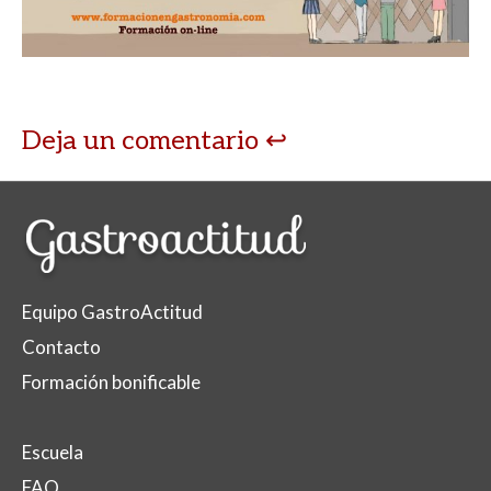
A
o
ar
p
o
ti
p
k
r
Deja un comentario
Equipo GastroActitud
Contacto
Formación bonificable
Escuela
FAQ