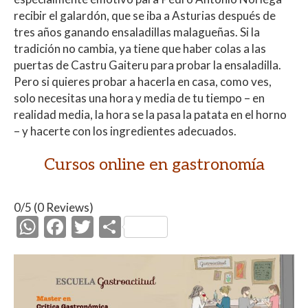
recibir el galardón, que se iba a Asturias después de
tres años ganando ensaladillas malagueñas. Si la
tradición no cambia, ya tiene que haber colas a las
puertas de Castru Gaiteru para probar la ensaladilla.
Pero si quieres probar a hacerla en casa, como ves,
solo necesitas una hora y media de tu tiempo – en
realidad media, la hora se la pasa la patata en el horno
– y hacerte con los ingredientes adecuados.
Cursos online en gastronomía
0/5
(0 Reviews)
W
F
T
C
h
ac
w
o
at
e
itt
m
s
b
er
p