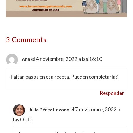
A
o
ar
p
o
ti
p
k
r
3 Comments
el 4 noviembre, 2022 a las 16:10
Ana
Faltan pasos en esa receta. Pueden completarla?
Responder
el 7 noviembre, 2022 a
Julia Pérez Lozano
las 00:10