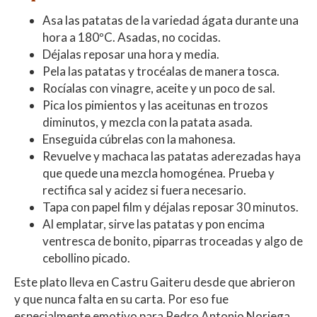
Asa las patatas de la variedad ágata durante una
hora a 180ºC. Asadas, no cocidas.
Déjalas reposar una hora y media.
Pela las patatas y trocéalas de manera tosca.
Rocíalas con vinagre, aceite y un poco de sal.
Pica los pimientos y las aceitunas en trozos
diminutos, y mezcla con la patata asada.
Enseguida cúbrelas con la mahonesa.
Revuelve y machaca las patatas aderezadas haya
que quede una mezcla homogénea. Prueba y
rectifica sal y acidez si fuera necesario.
Tapa con papel film y déjalas reposar 30 minutos.
Al emplatar, sirve las patatas y pon encima
ventresca de bonito, piparras troceadas y algo de
cebollino picado.
Este plato lleva en Castru Gaiteru desde que abrieron
y que nunca falta en su carta. Por eso fue
especialmente emotivo para Pedro Antonio Noriega