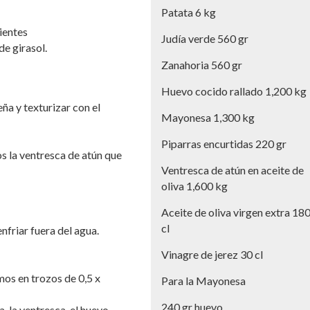
Patata 6 kg
ientes
Judía verde 560 gr
e girasol.
Zanahoria 560 gr
Huevo cocido rallado 1,200 kg
eña y texturizar con el
Mayonesa 1,300 kg
Piparras encurtidas 220 gr
s la ventresca de atún que
Ventresca de atún en aceite de
oliva 1,600 kg
Aceite de oliva virgen extra 18
cl
nfriar fuera del agua.
Vinagre de jerez 30 cl
mos en trozos de 0,5 x
Para la Mayonesa
240 gr huevo
, la ventresca, el huevo