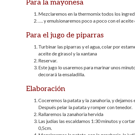
Para la mayonesa
Mezclaremos en la thermomix todos los ingred
…. y emulsionaremos poco a poco con el aceite d
Para el jugo de piparras
Turbinar las piparras y el agua, colar por estam
aceite de girasol y la xantana
Reservar.
Este jugo lo usaremos para marinar unos minuto
decorará la ensaladilla.
Elaboración
Coceremos la patata y la zanahoria, y dejamos e
Después pelar la patata y romper con tenedor.
Rallaremos la zanahoria hervida
Las judías las escaldamos 1:30 minutos y corta
0,5cm.
Mezclaremos la patata, con la zanahoria, la judía