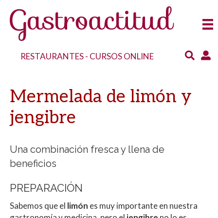
RESTAURANTES
-
CURSOS ONLINE
Mermelada de limón y
jengibre
Una combinación fresca y llena de
beneficios
PREPARACIÓN
Sabemos que el
limón
es muy importante en nuestra
gastronomía y medicina, pero el
jengibre
no lo es