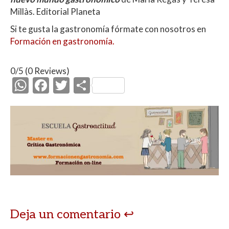
Millàs. Editorial Planeta
Si te gusta la gastronomía fórmate con nosotros en
Formación en gastronomía.
0/5
(0 Reviews)
W
F
T
C
h
ac
w
o
at
e
itt
m
s
b
er
p
A
o
ar
p
o
ti
p
k
r
Deja un comentario