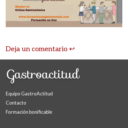
s
b
er
p
A
o
ar
p
o
ti
p
k
r
Deja un comentario
Equipo GastroActitud
Contacto
Formación bonificable