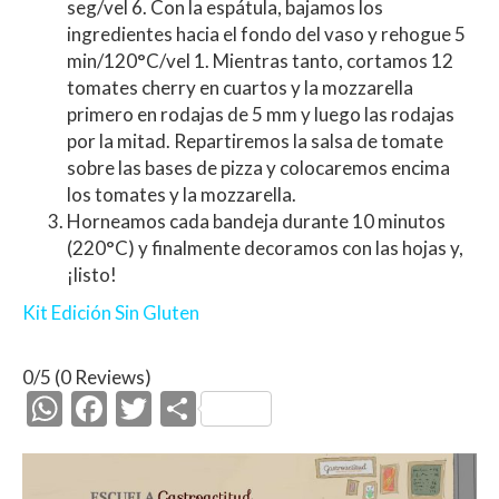
seg/vel 6. Con la espátula, bajamos los
ingredientes hacia el fondo del vaso y rehogue 5
min/120°C/vel 1. Mientras tanto, cortamos 12
tomates cherry en cuartos y la mozzarella
primero en rodajas de 5 mm y luego las rodajas
por la mitad. Repartiremos la salsa de tomate
sobre las bases de pizza y colocaremos encima
los tomates y la mozzarella.
Horneamos cada bandeja durante 10 minutos
(220°C) y finalmente decoramos con las hojas y,
¡listo!
Kit Edición Sin Gluten
0/5
(0 Reviews)
W
F
T
C
h
ac
w
o
at
e
itt
m