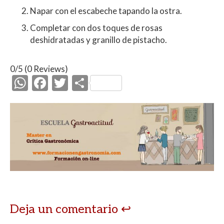
Napar con el escabeche tapando la ostra.
Completar con dos toques de rosas
deshidratadas y granillo de pistacho.
0/5
(0 Reviews)
W
F
T
C
h
ac
w
o
at
e
itt
m
s
b
er
p
A
o
ar
p
o
ti
p
k
r
Deja un comentario