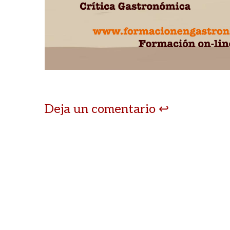
p
k
r
Deja un comentario