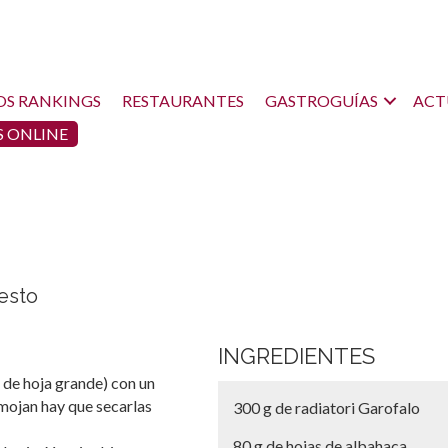
OS RANKINGS
RESTAURANTES
GASTROGUÍAS
ACT
 ONLINE
pesto
INGREDIENTES
, de hoja grande) con un
 mojan hay que secarlas
300 g de radiatori Garofalo
80 g de hojas de albahaca