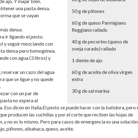
de ajo. Y majar bien.
obtener una pasta densa.
50 g de piñones
 forma que se vayan
60 g de queso Parmigiano
 más densa.
Reggiano rallado
a ir ligando el pesto.
40 g de pecorino (queso de
ol y seguir mezclando con
oveja curado) rallado
sta densa pero homogénea.
nde con agua (3 litros) y
1 diente de ajo
, reservar un cazo del agua
60 g de aceite de oliva virgen
ra que se ligue y no quede
extra
.
30 g de sal marina
rezar con un par de
 pasta no espera al
. Eso dicen en Italia.El pesto se puede hacer con la batidora, pero 
ue producen las cuchillas y por el corte que reciben las hojas de
n, y no es lo mismo. Pero para casos de emergencia es una solución
o, piñones, albahaca, queso, aceite.