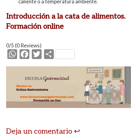
caliente o a temperatura ambiente.
Introducción a la cata de alimentos.
Formación online
0/5
(0 Reviews)
W
F
T
C
h
ac
w
o
at
e
itt
m
s
b
er
p
A
o
ar
p
o
ti
p
k
r
Deja un comentario