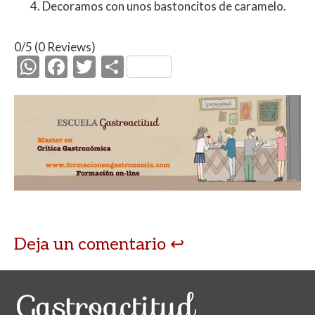
Decoramos con unos bastoncitos de caramelo.
0/5
(0 Reviews)
W
F
T
C
h
ac
w
o
at
e
itt
m
s
b
er
p
A
o
ar
p
o
ti
p
k
r
Deja un comentario