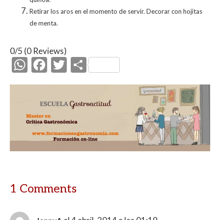
Retirar los aros en el momento de servir. Decorar con hojitas
de menta.
0/5
(0 Reviews)
W
F
T
C
h
ac
w
o
at
e
itt
m
s
b
er
p
A
o
ar
p
o
ti
p
k
r
1 Comments