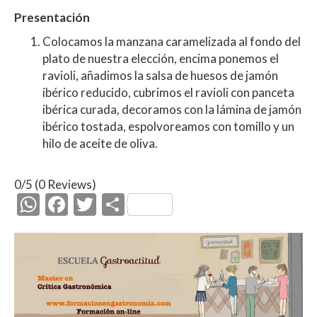
Presentación
Colocamos la manzana caramelizada al fondo del
plato de nuestra elección, encima ponemos el
ravioli, añadimos la salsa de huesos de jamón
ibérico reducido, cubrimos el ravioli con panceta
ibérica curada, decoramos con la lámina de jamón
ibérico tostada, espolvoreamos con tomillo y un
hilo de aceite de oliva.
0/5
(0 Reviews)
W
F
T
C
h
ac
w
o
at
e
itt
m
s
b
er
p
A
o
ar