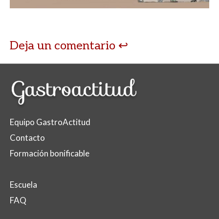
p
o
ti
p
k
r
Deja un comentario
Equipo GastroActitud
Contacto
Formación bonificable
Escuela
FAQ