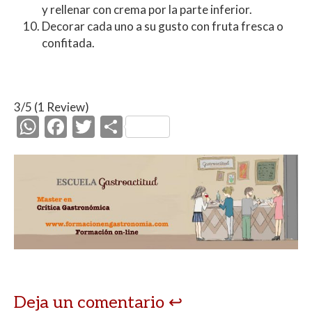
y rellenar con crema por la parte inferior.
Decorar cada uno a su gusto con fruta fresca o
confitada.
3/5
(1 Review)
W
F
T
C
h
ac
w
o
at
e
itt
m
s
b
er
p
A
o
ar
p
o
ti
p
k
r
Deja un comentario