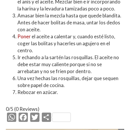
el anís y el aceite. Mezclar bien e ir incorporando
la harina y la levadura tamizadas poco a poco.
Amasar bien la mezcla hasta que quede blandita.
Antes de hacer bolitas de masa, untar los dedos
con aceite.
Poner
el aceite a calentar y, cuando esté listo,
coger las bolitas y hacerles un agujero en el
centro.
Ir echando a la sartén las rosquillas. El aceite no
debe estar muy caliente porque si no se
arrebatan y no se fríen por dentro.
Una vez hechas las rosquillas, dejar que sequen
sobre papel de cocina.
Rebozar en azúcar.
0/5
(0 Reviews)
W
F
T
C
h
ac
w
o