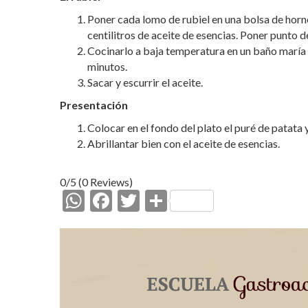
Poner cada lomo de rubiel en una bolsa de horno
centilitros de aceite de esencias. Poner punto de
Cocinarlo a baja temperatura en un baño maría
minutos.
Sacar y escurrir el aceite.
Presentación
Colocar en el fondo del plato el puré de patata 
Abrillantar bien con el aceite de esencias.
0/5
(0 Reviews)
W
F
T
C
h
ac
w
o
at
e
itt
m
s
b
er
p
A
o
ar