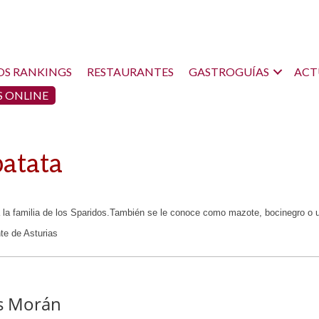
OS RANKINGS
RESTAURANTES
GASTROGUÍAS
ACT
 ONLINE
patata
la familia de los Sparidos.También se le conoce como
mazote, bocinegro o u
te de Asturias
os Morán