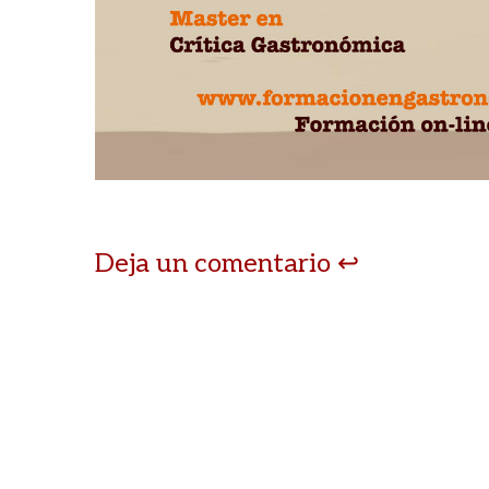
p
o
ti
p
k
r
Deja un comentario