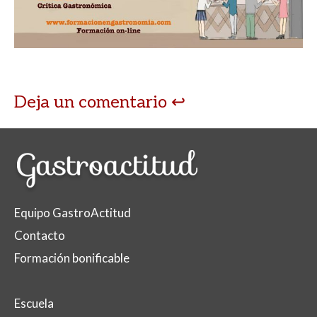
A
o
ar
p
o
ti
p
k
r
Deja un comentario
Equipo GastroActitud
Contacto
Formación bonificable
Escuela