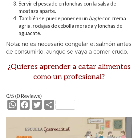
Servir el pescado en lonchas con la salsa de
mostaza aparte.
También se puede poner en un
bagle
con crema
agria, rodajas de cebolla morada y lonchas de
aguacate.
Nota: no es necesario congelar el salmón antes
de consumirlo, aunque se vaya a comer crudo.
¿Quieres aprender a catar alimentos
como un profesional?
0/5
(0 Reviews)
W
F
T
C
h
ac
w
o
at
e
itt
m
s
b
er
p