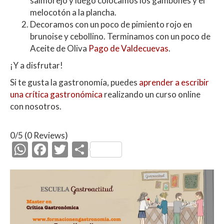
salmorejo y luego colocamos los gambones y el
melocotón a la plancha.
Decoramos con un poco de pimiento rojo en
brunoise y cebollino. Terminamos con un poco de
Aceite de Oliva
Pago de Valdecuevas
.
¡Y a disfrutar!
Si te gusta la gastronomía, puedes
aprender a escribir
una crítica gastronómica
realizando un curso online
con nosotros.
0/5
(0 Reviews)
W
F
T
C
h
ac
w
o
at
e
itt
m
s
b
er
p
A
o
ar