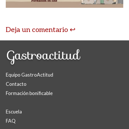
p
o
ti
p
k
r
Deja un comentario
Equipo GastroActitud
Contacto
Formación bonificable
Escuela
FAQ