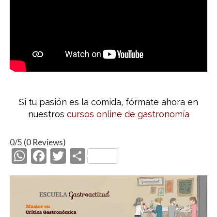
Si tu pasión es la comida, fórmate ahora en
nuestros
cursos online de gastronomía
0/5
(0 Reviews)
W
F
T
C
h
ac
w
o
at
e
itt
m
s
b
er
p