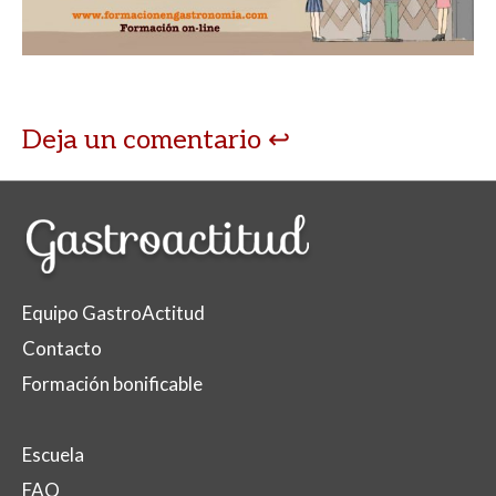
A
o
ar
p
o
ti
p
k
r
Deja un comentario
Equipo GastroActitud
Contacto
Formación bonificable
Escuela
FAQ