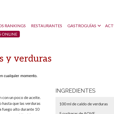
OS RANKINGS
RESTAURANTES
GASTROGUÍAS
ACT
 ONLINE
s y verduras
a en cualquier momento.
INGREDIENTES
én con un poco de aceite.
o hasta que las verduras
100 ml de caldo de verduras
 a fuego alto durante 10
5 cucharas de AOVE