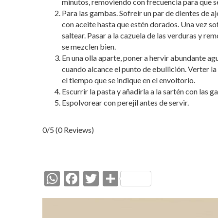
minutos, removiendo con frecuencia para que se
Para las gambas. Sofreír un par de dientes de a
con aceite hasta que estén dorados. Una vez sof
saltear. Pasar a la cazuela de las verduras y r
se mezclen bien.
En una olla aparte, poner a hervir abundante agu
cuando alcance el punto de ebullición. Verter la
el tiempo que se indique en el envoltorio.
Escurrir la pasta y añadirla a la sartén con las 
Espolvorear con perejil antes de servir.
0/5
(0 Reviews)
W
F
T
C
h
ac
w
o
at
e
itt
m