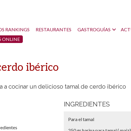
OS RANKINGS
RESTAURANTES
GASTROGUÍAS
ACT
 ONLINE
cerdo ibérico
 a cocinar un delicioso tamal de cerdo ibérico
INGREDIENTES
Para el tamal
redientes
250 gr harina para tamal ( maiz)