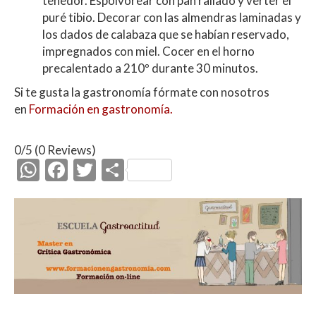
tenedor. Espolvorear con pan rallado y verter el
puré tibio. Decorar con las almendras laminadas y
los dados de calabaza que se habían reservado,
impregnados con miel. Cocer en el horno
precalentado a 210º durante 30 minutos.
Si te gusta la gastronomía fórmate con nosotros
en
Formación en gastronomía.
0/5
(0 Reviews)
W
F
T
C
h
ac
w
o
at
e
itt
m
s
b
er
p
A
o
ar
p
o
ti
p
k
r