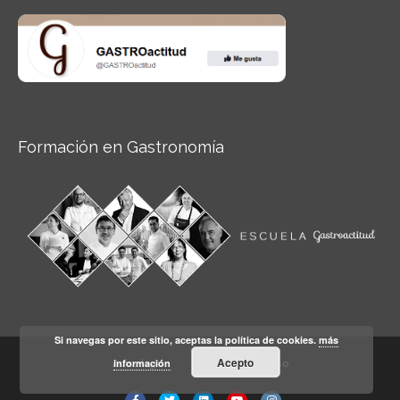
Formación en Gastronomía
Si navegas por este sitio, aceptas la política de cookies.
más
Acepto
información
Aviso legal
Condiciones de Uso
Facebook
Twitter
Linkedin
Youtube
Instagram