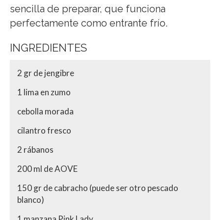
sencilla de preparar, que funciona
perfectamente como entrante frío.
INGREDIENTES
2 gr de jengibre
1 lima en zumo
cebolla morada
cilantro fresco
2 rábanos
200 ml de AOVE
150 gr de cabracho (puede ser otro pescado
blanco)
1 manzana Pink Lady