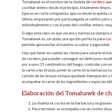
Tomahawk es el nombre de la chuleta de
cordero
que 
costillar entero desde el principio, totalmente limpio. 
(que es un corte compuesto, que va desde la quinta cos
última, empezando por parte pegada al cuello), pero
individualmente y con el palo del costillar entero, muy
Si algo está claro es que verano y barbacoa siempre v
Tomahawk es, sin duda, una opción perfecta para
coc
permite aprovechar al máximo su sabor y jugosidad.
Hay que tener en cuenta las claves para sacarle el m
de cordero, para poder conseguir así deliciosos resu
por a unos 25 centímetros del fuego, controlar con u
la carne a las brasas, poner la carne en la barbacoa c
carbón de las brasas se haya quedado blanquecino y 
acompañar la carne de los ingredientes y especias id
Elaboración del Tomahawk de ch
La chuleta se cocina en la barbacoa y se glasea 
Para terminar, se acompaña con un risotto de 