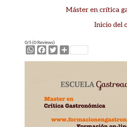
Máster en crítica g
Inicio del
0/5
(0 Reviews)
W
F
T
C
h
ac
w
o
at
e
itt
m
s
b
er
p
A
o
ar
p
o
ti
p
k
r