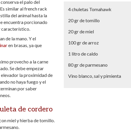
conserva el palo del
Es similar al french rack
4 chuletas Tomahawk
tilla del animal hasta la
20 gr de tomillo
 se encuentra porcionado
 característico.
20 gr de miel
an de la mano. Y el
100 gr de arroz
inar
en brasas, ya que
1 litro de caldo
áximo provecho a la carne
80 gr de parmesano
ltado. Se debe empezar
n elevador la proximidad de
Vino blanco, sal y pimienta
uando no haya fuego y el
terminan por saber
óneos.
uleta de cordero
con miel y hierba de tomillo.
parmesano.