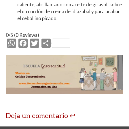
caliente, abrillantado con aceite de girasol, sobre
el un cordón de crema de idiazabal y para acabar
el cebollino picado.
0/5
(0 Reviews)
W
F
T
C
h
ac
w
o
at
e
itt
m
s
b
er
p
A
o
ar
p
o
ti
p
k
r
Deja un comentario