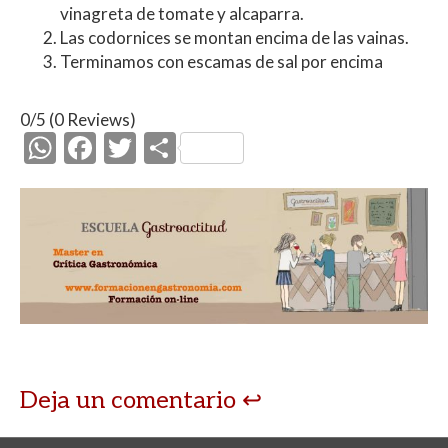
vinagreta de tomate y alcaparra.
Las codornices se montan encima de las vainas.
Terminamos con escamas de sal por encima
0/5
(0 Reviews)
W
F
T
C
h
ac
w
o
at
e
itt
m
s
b
er
p
A
o
ar
p
o
ti
p
k
r
Deja un comentario